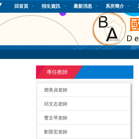
跳
回首頁
招生資訊
最新消息
系所簡介
到
主
要
內
容
區
專任教師
鄧美貞老師
邱文志老師
曹文琴老師
劉晉宏老師