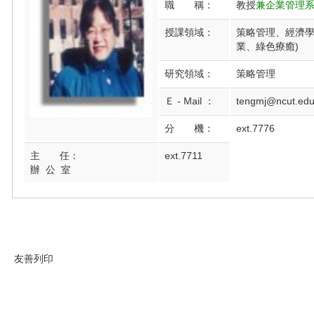
職 稱：
教授
兼企業管理系
授課領域：
策略管理、經濟學
業、綠色療癒)
研究領域：
策略管理
Ｅ - Mail ：
tengmj@ncut.edu
分 機：
ext.7776
主 任：
ext.7711
辦 公 室
友善列印