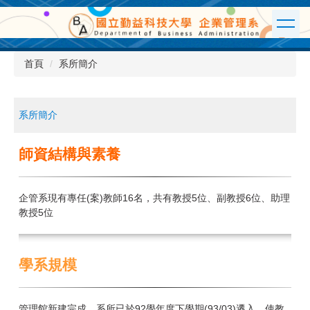
跳
到
主
要
首頁
系所簡介
內
容
區
系所簡介
師資結構與素養
企管系現有專任(案)教師16名，共有教授5位、副教授6位、助理
教授5位
學系規模
管理館新建完成，系所已於92學年度下學期(93/03)遷入，使教