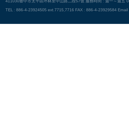
411030臺中市太平區坪林里中山路二段57號 服務時間 : 週一～週五 08:3
TEL : 886-4-23924505 ext.7715,7716 FAX : 886-4-23929584 Email 