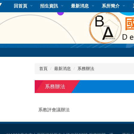
跳
回首頁
招生資訊
最新消息
系所簡介
到
主
要
內
容
區
首頁
最新消息
系務辦法
系務辦法
系教評會議辦法