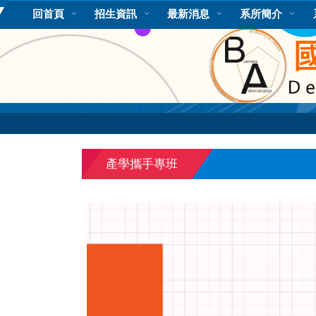
跳
回首頁
招生資訊
最新消息
系所簡介
到
主
要
內
容
區
產學攜手專班